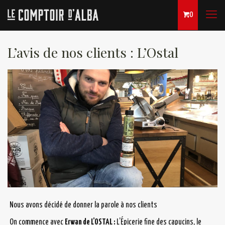
0
L’avis de nos clients : L’Ostal
Nous avons décidé de donner la parole à nos clients
On commence avec
Erwan de L’OSTAL :
L’Épicerie fine des capucins, le