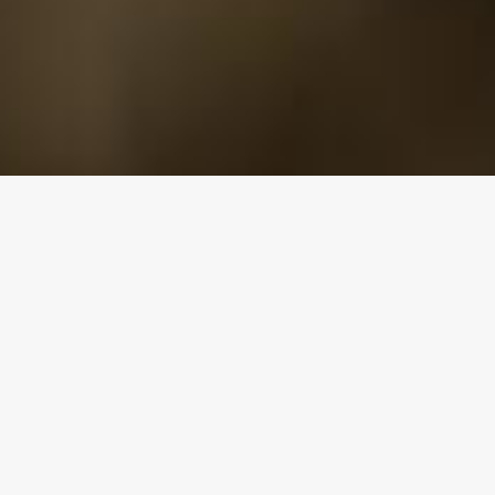
Le diamant noir de la cuisine
Des Empereurs romains à
l’Humaniste italien
« Cur ventosa tibi mittamus tubera Lolli ? »
« Pourquoi donc t’envoyons-nous des truffes hivernales Lolli ? »
Ainsi commence l’épigramme que Giannantonio Campano
envoie à son ami Goro Lolli en ce début d’année pour