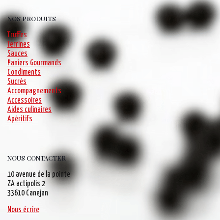
NOS PRODUITS
Truffes
Terrines
Sauces
Paniers Gourmands
Condiments
Sucrés
Accompagnements
Accessoires
Aides culinaires
Apéritifs
NOUS CONTACTER
10 avenue de la pointe
ZA actipolis 2
33610 Canejan
Nous écrire