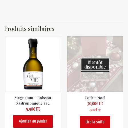
Produits similaires
Bientôt
disponible
Magnatum – Boisson
Coffret Noël
Gastronomique 33cl
30,00
€
TTC
9,90
€
TTC
€
30,00
/kg
Ajouter au panier
Lire la suite