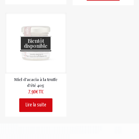
Bientôt
disponible
Miel d’acacia à la truffe
d’été 40g
7,90
€
TTC
Lire la suite