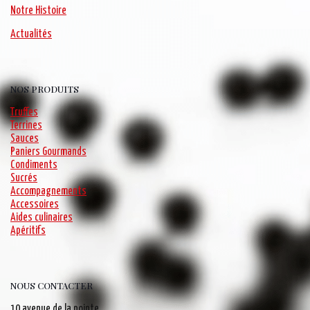
Notre Histoire
Actualités
NOS PRODUITS
Truffes
Terrines
Sauces
Paniers Gourmands
Condiments
Sucrés
Accompagnements
Accessoires
Aides culinaires
Apéritifs
NOUS CONTACTER
10 avenue de la pointe