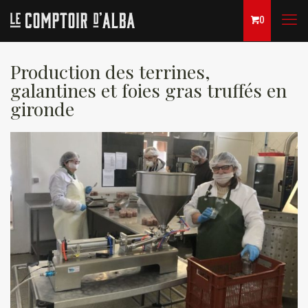
0
Production des terrines,
galantines et foies gras truffés en
gironde