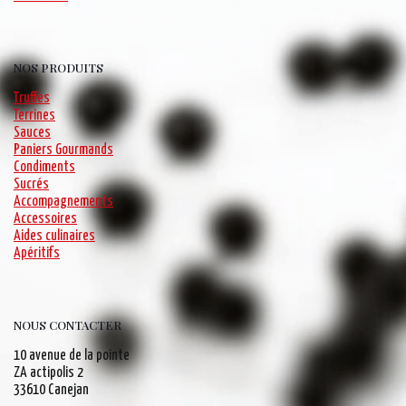
NOS PRODUITS
Truffes
Terrines
Sauces
Paniers Gourmands
Condiments
Sucrés
Accompagnements
Accessoires
Aides culinaires
Apéritifs
NOUS CONTACTER
10 avenue de la pointe
ZA actipolis 2
33610 Canejan