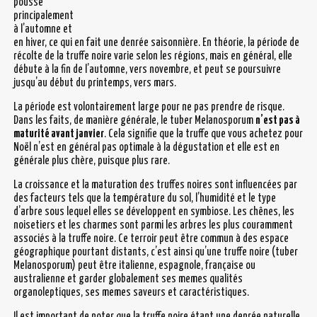
pousse
principalement
à l’automne et
en hiver, ce qui en fait une denrée saisonnière. En théorie, la période de
récolte de la truffe noire varie selon les régions, mais en général, elle
débute à la fin de l’automne, vers novembre, et peut se poursuivre
jusqu’au début du printemps, vers mars.
La période est volontairement large pour ne pas prendre de risque.
Dans les faits, de manière générale, le tuber Melanosporum
n’est pas à
maturité avant janvier
. Cela signifie que la truffe que vous achetez pour
Noël n’est en général pas optimale à la dégustation et elle est en
générale plus chère, puisque plus rare.
La croissance et la maturation des truffes noires sont influencées par
des facteurs tels que la température du sol, l’humidité et le type
d’arbre sous lequel elles se développent en symbiose. Les chênes, les
noisetiers et les charmes sont parmi les arbres les plus couramment
associés à la truffe noire. Ce terroir peut être commun à des espace
géographique pourtant distants, c’est ainsi qu’une truffe noire (tuber
Melanosporum) peut être italienne, espagnole, française ou
australienne et garder globalement ses memes qualités
organoleptiques, ses memes saveurs et caractéristiques.
Il est important de noter que la truffe noire étant une denrée naturelle