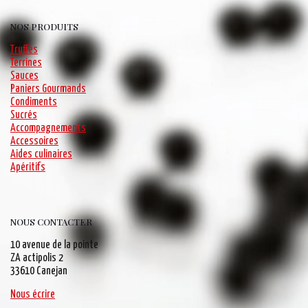
NOS PRODUITS
Truffes
Terrines
Sauces
Paniers Gourmands
Condiments
Sucrés
Accompagnements
Accessoires
Aides culinaires
Apéritifs
NOUS CONTACTER
10 avenue de la pointe
ZA actipolis 2
33610 Canejan
Nous écrire